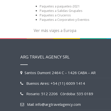
Paquetes a paquetes-2021
Paquetes a Salidas Grupales
Paquetes a Cruceros
Paquetes a Corporativo y Eventos
Ver más viajes a Europa
ARG TRAVEL AGENCY SRL
Santos Dumont 2464 C – 1426 CABA – AR
Buenos Aires: +54 (11) 6009 1414
Rosario: 512 2206
Córdoba: 535 0189
Mail: info@argtravelagency.com