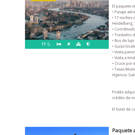
El paquete in
• Pasaje aér
• 17 noches 
Heidelberg, 1
• Coordinado
• Traslados d
• Bus de lujo 
17
• Guías local
• Visita pan
• Visita a In
• Cruce por e
• Tasas Munic
Vigencia: Sal
Podés adquir
crédito de mu
El hotel de c
Paquete a