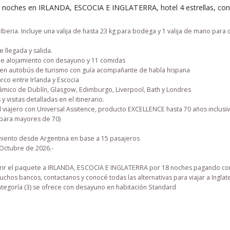
18 noches en IRLANDA, ESCOCIA E INGLATERRA, hotel 4 estrellas, co
beria. Incluye una valija de hasta 23 kg para bodega y 1 valija de mano para 
 llegada y salida.
e alojamiento con desayuno y 11 comidas
en autobús de turismo con guía acompañante de habla hispana
rco entre Irlanda y Escocia
mico de Dublín, Glasgow, Edimburgo, Liverpool, Bath y Londres
y visitas detalladas en el itinerario.
l viajero con Universal Assitence, producto EXCELLENCE hasta 70 años inclusiv
para mayores de 70)
ento desde Argentina en base a 15 pasajeros
 Octubre de 2026
.-
ir el paquete a IRLANDA, ESCOCIA E INGLATERRA por 18 noches pagando con
chos bancos, contactanos y conocé todas las alternativas para viajar a Inglate
categoría (3) se ofrece con desayuno en habitación Standard