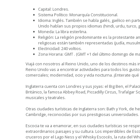
Capital: Londres.
Sistema Político: Monarquía Constitucional.
Idioma: Inglés. También se habla galés, gaélico en part
Unido hablan sus propios idiomas (hindi, urdu, turco, g
Moneda: La libra esterlina.
Religión: La religión predominante es la protestante ang
religiosas están también representadas (judía, musul
Electricidad: 240 voltios.
Zona Horaria: GMT . (GMT +1 del último domingo de ma
Viajá con nosotros al Reino Unido, uno de los destinos más i
Reino Unido vas a encontrar actividades para todos los gustos
comerciales; modernidad, ocio y vida nocturna. ¡Enterate qué h
Inglaterra cuenta con Londres y sus joyas: el Big Ben, el Pala
Británico, la famosa Abbey Road, Piccadilly Circus, Trafalgar
musicales y teatrales.
Otras ciudades turísticas de Inglaterra son: Bath y York, de 
Cambridge, reconocidas por sus prestigiosas universidades.
Escocia te va a enamorar, en sus ciudades turísticas se respi
extraordinarios paisajes y su cultura. Los imperdibles de Escoc
cruceros por el Lago Ness y el Whisky Escocés, la ruta del W