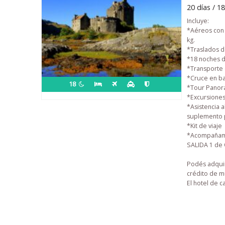
20 días / 
Incluye:
*Aéreos con I
kg.
*Traslados de
*18 noches d
*Transporte 
*Cruce en ba
18
*Tour Panorá
*Excursiones 
*Asistencia a
suplemento 
*Kit de viaje
*Acompañami
SALIDA
1 de
Podés adquir
crédito de mu
El hotel de 