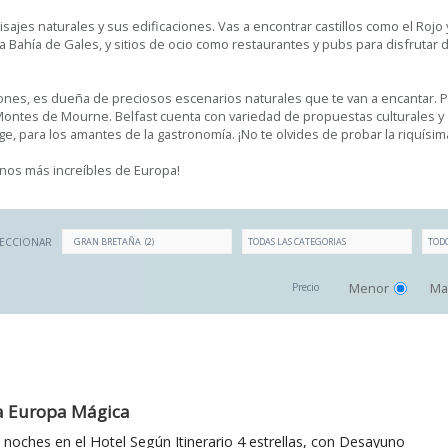
paisajes naturales y sus edificaciones. Vas a encontrar castillos como el Rojo y
 Bahía de Gales, y sitios de ocio como restaurantes y pubs para disfrutar de
ones, es dueña de preciosos escenarios naturales que te van a encantar. Pa
 Montes de Mourne. Belfast cuenta con variedad de propuestas culturales y 
rge, para los amantes de la gastronomía. ¡No te olvides de probar la riquísim
inos más increíbles de Europa!
LECCIONAR
Menor
Ma
Precio
a Europa Mágica
7 noches en el Hotel Según Itinerario 4 estrellas, con Desayuno