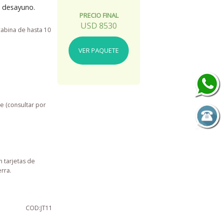
n desayuno.
PRECIO FINAL
USD
8530
cabina de hasta 10
VER PAQUETE
e (consultar por
 tarjetas de
rra.
COD:JT11