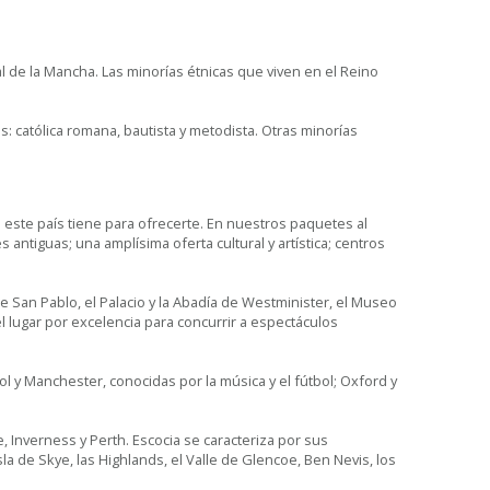
al de la Mancha. Las minorías étnicas que viven en el Reino
as: católica romana, bautista y metodista. Otras minorías
 este país tiene para ofrecerte. En nuestros paquetes al
ntiguas; una amplísima oferta cultural y artística; centros
de San Pablo, el Palacio y la Abadía de Westminister, el Museo
l lugar por excelencia para concurrir a espectáculos
ol y Manchester, conocidas por la música y el fútbol; Oxford y
, Inverness y Perth. Escocia se caracteriza por sus
isla de Skye, las Highlands, el Valle de Glencoe, Ben Nevis, los