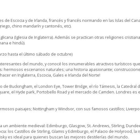
es de Escocia y de Irlanda, francés y francés normando en las Islas del Can
riego, chino mandarín y cantonés, etc).
licana (Iglesia de Inglaterra). Además se practican otras religiones cristian
mana e hindú).
rzo hasta el último sábado de octubre)
nteresantes del mundo, y conocé los innumerables atractivos turísticos que
: hermosos escenarios naturales; una historia apasionante; construcciones a
acer en Inglaterra, Escocia, Gales e Irlanda del Norte!
cio de Buckingham, el London Eye, Tower Bridge, el río Támesis, la Catedral 
 Square, el Hyde park, Portobello Road y el mercado de Camden. Londres es e
hermosos paisajes; Nottingham y Windsor, con sus famosos castillos; Liverpo
ra un ambiente medieval: Edimburgo, Glasgow, St. Andrews, Stirling, Dundee
ia: los Castillos de Stirling, Glamis y Edimburgo, el Palacio de Holyrood, la 
hisky es ideal para quienes buscan las mejores destilerías del mundo.