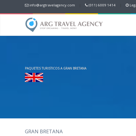
info@argtravelagency.com
|
(011) 6009 1414
|
Lega
PAQUETES TURISTICOS A GRAN BRETANA
GRAN BRETANA