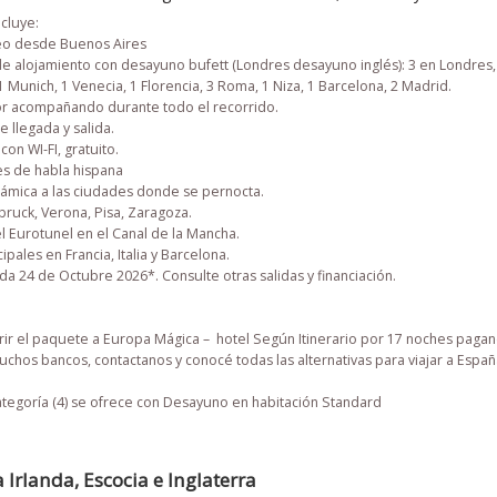
cluye:
eo desde Buenos Aires
de alojamiento con desayuno bufett (Londres desayuno inglés): 3 en Londres, 
 Munich, 1 Venecia, 1 Florencia, 3 Roma, 1 Niza, 1 Barcelona, 2 Madrid.
r acompañando durante todo el recorrido.
e llegada y salida.
con WI-FI, gratuito.
es de habla hispana
orámica a las ciudades donde se pernocta.
nsbruck, Verona, Pisa, Zaragoza.
l Eurotunel en el Canal de la Mancha.
ipales en Francia, Italia y Barcelona.
ida
24 de Octubre 2026*
. Consulte otras salidas y financiación.
ir el paquete a Europa Mágica – hotel Según Itinerario por 17 noches pagan
chos bancos, contactanos y conocé todas las alternativas para viajar a España,
ategoría (4)
se ofrece con Desayuno en habitación Standard
 Irlanda, Escocia e Inglaterra