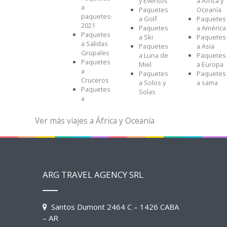
y Eventos
a África y
a
Paquetes
Oceanía
paquetes-
a Golf
Paquetes
2021
Paquetes
a América
Paquetes
a Ski
Paquetes
a Salidas
Paquetes
a Asia
Grupales
a Luna de
Paquetes
Paquetes
Miel
a Europa
a
Paquetes
Paquetes
Cruceros
a Solos y
a sama
Paquetes
Solas
a
Ver más viajes a África y Oceanía
ARG TRAVEL AGENCY SRL
Santos Dumont 2464 C – 1426 CABA
– AR