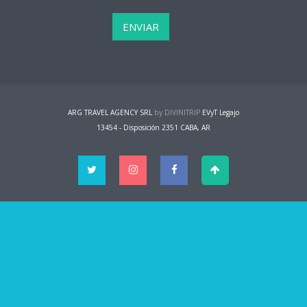
ARG TRAVEL AGENCY SRL
by DIVINITRIP
EVyT Legajo
13454 - Disposición 2351 CABA, AR