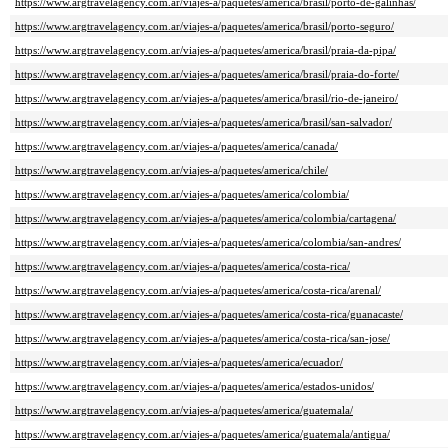
https://www.argtravelagency.com.ar/viajes-a/paquetes/america/brasil/porto-de-galinhas/
https://www.argtravelagency.com.ar/viajes-a/paquetes/america/brasil/porto-seguro/
https://www.argtravelagency.com.ar/viajes-a/paquetes/america/brasil/praia-da-pipa/
https://www.argtravelagency.com.ar/viajes-a/paquetes/america/brasil/praia-do-forte/
https://www.argtravelagency.com.ar/viajes-a/paquetes/america/brasil/rio-de-janeiro/
https://www.argtravelagency.com.ar/viajes-a/paquetes/america/brasil/san-salvador/
https://www.argtravelagency.com.ar/viajes-a/paquetes/america/canada/
https://www.argtravelagency.com.ar/viajes-a/paquetes/america/chile/
https://www.argtravelagency.com.ar/viajes-a/paquetes/america/colombia/
https://www.argtravelagency.com.ar/viajes-a/paquetes/america/colombia/cartagena/
https://www.argtravelagency.com.ar/viajes-a/paquetes/america/colombia/san-andres/
https://www.argtravelagency.com.ar/viajes-a/paquetes/america/costa-rica/
https://www.argtravelagency.com.ar/viajes-a/paquetes/america/costa-rica/arenal/
https://www.argtravelagency.com.ar/viajes-a/paquetes/america/costa-rica/guanacaste/
https://www.argtravelagency.com.ar/viajes-a/paquetes/america/costa-rica/san-jose/
https://www.argtravelagency.com.ar/viajes-a/paquetes/america/ecuador/
https://www.argtravelagency.com.ar/viajes-a/paquetes/america/estados-unidos/
https://www.argtravelagency.com.ar/viajes-a/paquetes/america/guatemala/
https://www.argtravelagency.com.ar/viajes-a/paquetes/america/guatemala/antigua/