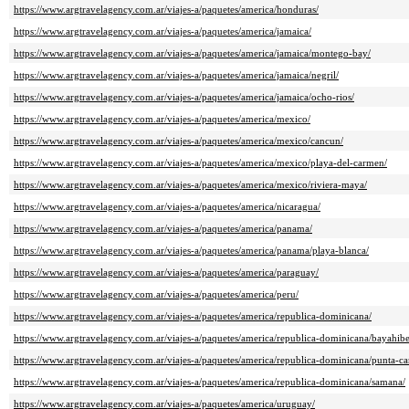
https://www.argtravelagency.com.ar/viajes-a/paquetes/america/honduras/
https://www.argtravelagency.com.ar/viajes-a/paquetes/america/jamaica/
https://www.argtravelagency.com.ar/viajes-a/paquetes/america/jamaica/montego-bay/
https://www.argtravelagency.com.ar/viajes-a/paquetes/america/jamaica/negril/
https://www.argtravelagency.com.ar/viajes-a/paquetes/america/jamaica/ocho-rios/
https://www.argtravelagency.com.ar/viajes-a/paquetes/america/mexico/
https://www.argtravelagency.com.ar/viajes-a/paquetes/america/mexico/cancun/
https://www.argtravelagency.com.ar/viajes-a/paquetes/america/mexico/playa-del-carmen/
https://www.argtravelagency.com.ar/viajes-a/paquetes/america/mexico/riviera-maya/
https://www.argtravelagency.com.ar/viajes-a/paquetes/america/nicaragua/
https://www.argtravelagency.com.ar/viajes-a/paquetes/america/panama/
https://www.argtravelagency.com.ar/viajes-a/paquetes/america/panama/playa-blanca/
https://www.argtravelagency.com.ar/viajes-a/paquetes/america/paraguay/
https://www.argtravelagency.com.ar/viajes-a/paquetes/america/peru/
https://www.argtravelagency.com.ar/viajes-a/paquetes/america/republica-dominicana/
https://www.argtravelagency.com.ar/viajes-a/paquetes/america/republica-dominicana/bayahibe
https://www.argtravelagency.com.ar/viajes-a/paquetes/america/republica-dominicana/punta-ca
https://www.argtravelagency.com.ar/viajes-a/paquetes/america/republica-dominicana/samana/
https://www.argtravelagency.com.ar/viajes-a/paquetes/america/uruguay/